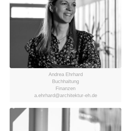
Andrea Ehrhard
Buchhaltung
Finanzen
a.ehrhard@architektur-eh.de