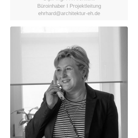
Büroinhaber I Projektleitung
ehrhard@architektur-eh.de