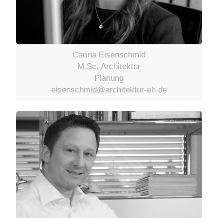
Carina Eisenschmid
M.Sc. Architektur
Planung
eisenschmid@architektur-eh.de