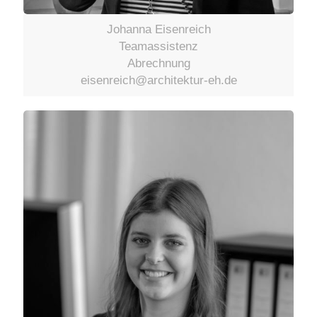
Johanna Eisenreich
Teamassistenz
Abrechnung
eisenreich@architektur-eh.de