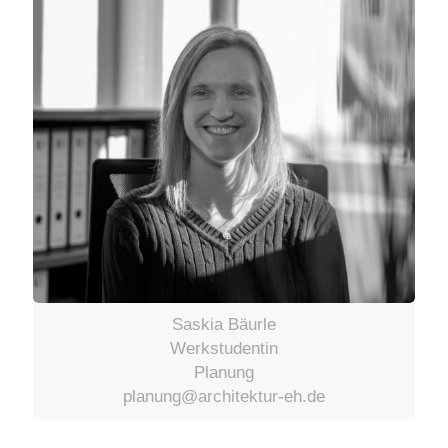
Saskia Bäurle
Werkstudentin
Planung
planung@architektur-eh.de